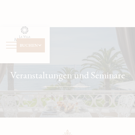
Cookie-Einstellungen
Date d'arrivée
Date de départ
BUCHEN
Avez vous un code promo ?
Veranstaltungen und Seminare
Valider
Je ne dispose pas de code promo
Cliquer dans le calendrier :
AOÛT
2026