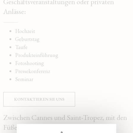
Geschäftsveranstaltungen oder privaten
Dernières disponibilités
Anlässe:
Changer les dates
Continuer
Hochzeit
Geburtstag
Taufe
Produkteinführung
Fotoshooting
Pressekonferenz
Seminar
KONTAKTIEREN SIE UNS
Zwischen Cannes und Saint-Tropez, mit den
Füßen im Wasser, die komplette