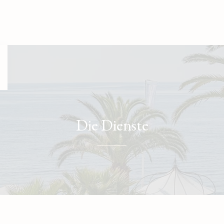
Date d'arrivée
Avez v
Die Dienste
Je ne disp
Cliquer dans le calendrier :
LU
MA
ME