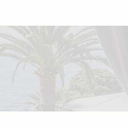
Date de départ
ous un code promo ?
Valider
ose pas de code promo
AOÛT
2026
JE
VE
SA
DI