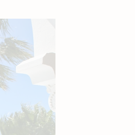
27
28
29
3
4
5
10
11
12
682 €
868 €
1288 €
T
17
18
19
868 €
505 €
682 €
24
25
26
505 €
505 €
505 €
31
1
2
457 €
Indisponible
Prix le plus bas