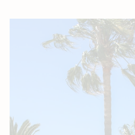
Site officiel
Meilleur prix garanti
Paiement sécurisé
+33(0)4 94 83 02 42
contact@villa-mauresque.com
1792 ROUTE DE LA CORNICHE BOULOURIS, 83700 SAIN
RAPHAËL, FRANCE